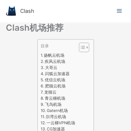
跳
至
Clash
内
容
Clash机场推荐
目录
扬帆云机场
疾风云机场
大哥云
闪狐云加速器
优信云机场
肥猫云机场
龙猫云
青云梯机场
飞鸟机场
Gatern机场
尔湾云机场
一云梯VPN机场
CG加速器