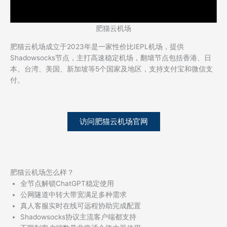
肥猫云机场
肥猫云机场成立于2023年是一家性价比IEPL机场，提供
Shadowsocks节点，主打高速稳定机场，翻墙节点包括香港、日
本、台湾、美国、新加坡等5个国家及地区，支持支付宝和微信支
付。
访问肥猫云机场官网
肥猫云机场怎么样？
全节点解锁ChatGPT稳定使用
公网隧道中转大带宽满足多种需求
真人客服实时在线可远程协助完成配置
Shadowsocks协议主流客户端都支持