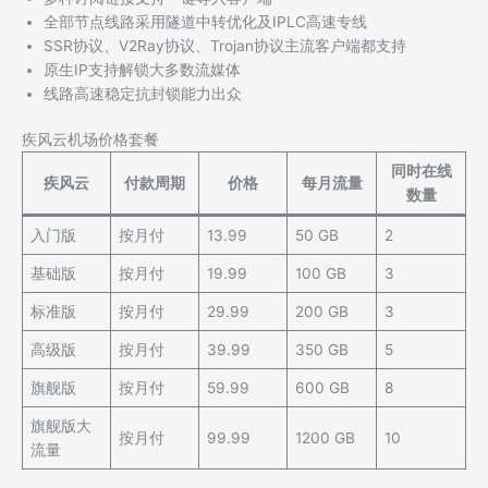
全部节点线路采用隧道中转优化及IPLC高速专线
SSR协议、V2Ray协议、Trojan协议主流客户端都支持
原生IP支持解锁大多数流媒体
线路高速稳定抗封锁能力出众
疾风云机场价格套餐
同时在线
疾风云
付款周期
价格
每月流量
数量
入门版
按月付
13.99
50 GB
2
基础版
按月付
19.99
100 GB
3
标准版
按月付
29.99
200 GB
3
高级版
按月付
39.99
350 GB
5
旗舰版
按月付
59.99
600 GB
8
旗舰版大
按月付
99.99
1200 GB
10
流量