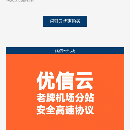
闪狐云优惠购买
优信云机场