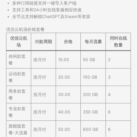
多种订阅链接支持一键导入客户端
支持工单和24小时在线客服相应快速
全节点支持解锁ChatGPT及Steam等资源
优信云机场价格套餐
优信云机
同时在线
付款周期
价格
每月流量
场
数量
休闲款套
按月付
15.00
50 GB
2
餐
运动款套
按月付
20.00
100 GB
3
餐
商务款套
按月付
30.00
200 GB
4
餐
专业款套
按月付
40.00
350 GB
6
餐
旗舰版套
按月付
50.00
600 GB
6
餐-大流量