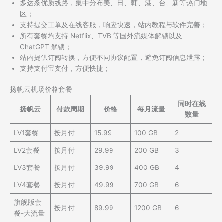
多达条优质线路，集中分布美、日、韩、港、台、新等热门地
区；
支持提交工单及在线客服，响应快速，站内教程与软件完善；
所有套餐均支持 Netflix、TVB 等国外流媒体解锁以及
ChatGPT 解锁；
站内提供订阅转换，方便不同协议配置，避免订阅信息泄露；
支持支付宝支付，方便快捷；
扬帆云机场价格套餐
同时在线
扬帆云
付款周期
价格
每月流量
数量
LV1套餐
按月付
15.99
100 GB
2
LV2套餐
按月付
29.99
200 GB
3
LV3套餐
按月付
39.99
400 GB
4
LV4套餐
按月付
49.99
700 GB
6
旗舰版套
按月付
89.99
1200 GB
6
餐-大流量